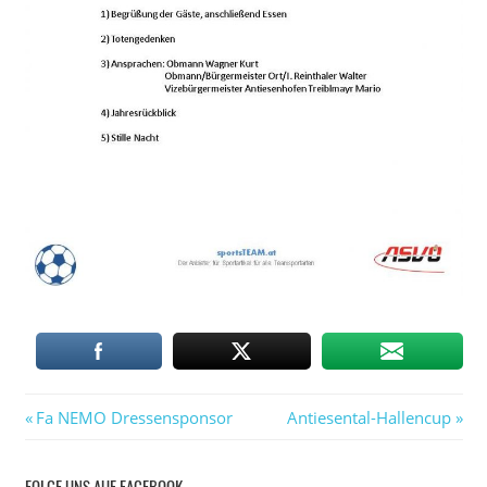
Vorheriger
Nächster
Beitragsnavigation
Fa NEMO Dressensponsor
Antiesental-Hallencup
Beitrag:
Beitrag:
FOLGE UNS AUF FACEBOOK