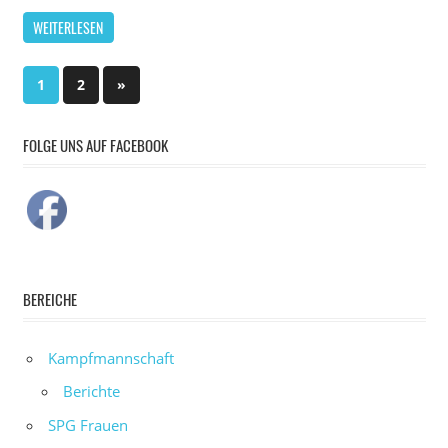
WEITERLESEN
Beitragsnavigation
Nächste
1
2
»
Beiträge
FOLGE UNS AUF FACEBOOK
BEREICHE
Kampfmannschaft
Berichte
SPG Frauen