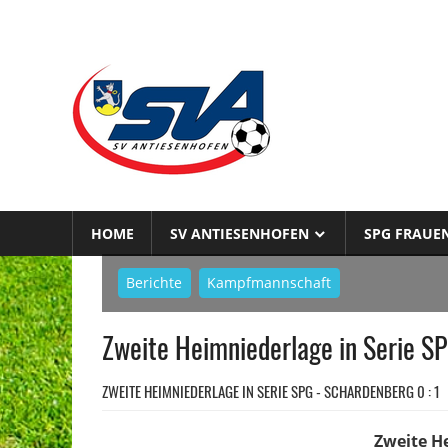
Zum
Inhalt
SPG
springen
sportsTEAM.
Antiesnhofen
HOME
SV ANTIESENHOFEN
SPG FRAUE
Berichte
Kampfmannschaft
Zweite Heimniederlage in Serie SP
ZWEITE HEIMNIEDERLAGE IN SERIE SPG - SCHARDENBERG 0 : 1
Zweite H