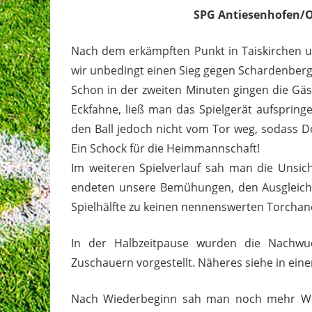
SPG Antiesenhofen/Or
Nach dem erkämpften Punkt in Taiskirchen un
wir unbedingt einen Sieg gegen Schardenberg
Schon in der zweiten Minuten gingen die Gä
Eckfahne, ließ man das Spielgerät aufspring
den Ball jedoch nicht vom Tor weg, sodass D
Ein Schock für die Heimmannschaft!
Im weiteren Spielverlauf sah man die Unsic
endeten unsere Bemühungen, den Ausgleich z
Spielhälfte zu keinen nennenswerten Torchance
In der Halbzeitpause wurden die Nachwuc
Zuschauern vorgestellt. Näheres siehe in einem
Nach Wiederbeginn sah man noch mehr Will