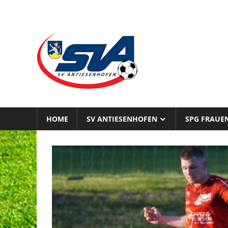
Zum
Inhalt
SPG
springen
sportsTEAM.
Antiesnhofen
HOME
SV ANTIESENHOFEN
SPG FRAUE