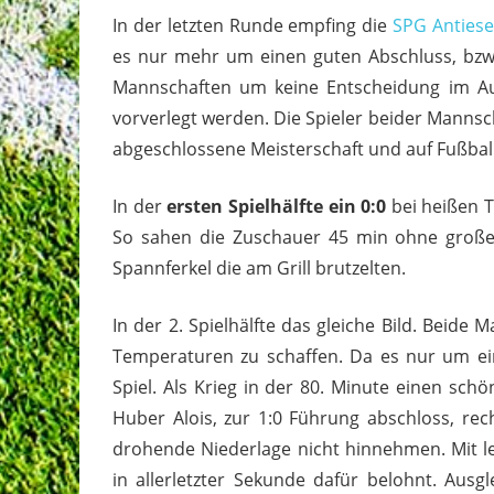
In der letzten Runde empfing die
SPG Anties
es nur mehr um einen guten Abschluss, bz
Mannschaften um keine Entscheidung im Auf-
vorverlegt werden. Die Spieler beider Mannsc
abgeschlossene Meisterschaft und auf Fußball 
In der
ersten Spielhälfte ein 0:0
bei heißen T
So sahen die Zuschauer 45 min ohne große
Spannferkel die am Grill brutzelten.
In der 2. Spielhälfte das gleiche Bild. Bei
Temperaturen zu schaffen. Da es nur um ei
Spiel. Als Krieg in der 80. Minute einen schö
Huber Alois, zur 1:0 Führung abschloss, re
drohende Niederlage nicht hinnehmen. Mit le
in allerletzter Sekunde dafür belohnt. Ausg