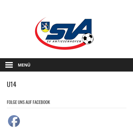
Zum
SPG
Inhalt
springen
sportsTE
Antiesnhofen
MENÜ
U14
FOLGE UNS AUF FACEBOOK